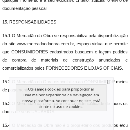
qualquer momento e a seu exclusivo critério, solicitar o envio de
documentação pessoal.
15. RESPONSABILIDADES
15.1 O Mercadão da Obra se responsabiliza pela disponibilização
do site www.mercadaodaobra.com.br, espaço virtual que permite
que CONSUMIDORES cadastrados busquem e façam pedidos
de compra de materiais de construção anunciados e
comercializados pelos FORNECEDORES E LOJAS OFICIAIS.
15.2 O Mercadão da Obra disponibiliza ao CONSUMIDOR meios
Utilizamos cookies para proporcionar
de pagamento do preço dos produtos on-line.
uma melhor experiência de navegação em
nossa plataforma. Ao continuar no site, está
15.3 O Mercadão da obra garante a confidencialidade de todos os
ciente do uso de cookies.
dados de seus USUÁRIOS.
15.4 O Mercadão da Obra não é o proprietário dos produtos e/ou