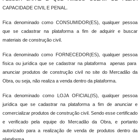
Fios
CAPACIDADE CIVIL E PENAL.
Tomadas
e
Interruptores
Fica denominado como CONSUMIDOR(ES), qualquer pessoa
Tubos
que se cadastrar na plataforma a fim de adquirir e buscar
e
Eletrodutos
materiais de construção civil.
Quadros
e
Fica denominado como FORNECEDOR(ES), qualquer pessoa
Caixas
física ou jurídica que se cadastrar na plataforma apenas para
Disjuntores
e
anunciar produtos de construção civil no site do Mercadão da
Fusíveis
Obra, ou seja, não realiza a venda dentro da plataforma.
Transformadores
Hidráulica
Fica denominado como LOJA OFICIAL(IS), qualquer pessoa
Tudo
jurídica que se cadastrar na plataforma a fim de anunciar e
Acessórios
Outros
comercializar produtos de construção civil. Sendo esse certificado
Pias,
e verificado pela equipe do Mercadão da Obra, e portanto
Cubas
e
autorizado para a realização de venda de produtos dentro da
Tanques
plataforma.