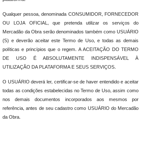
Torneiras
Tubos
Qualquer pessoa, denominada CONSUMIDOR, FORNECEDOR
e
Conexões
OU LOJA OFICIAL, que pretenda utilizar os serviços do
Caixa
Mercadão da Obra serão denominados também como USUÁRIO
D'água
(S) e deverão aceitar este Termo de Uso, e todas as demais
Bomba
D'água
políticas e princípios que o regem. A ACEITAÇÃO DO TERMO
Aquecedores
DE USO É ABSOLUTAMENTE INDISPENSÁVEL À
Combate
a
UTILIZAÇÃO DA PLATAFORMA E SEUS SERVIÇOS.
Incêndio
Vasos
O USUÁRIO deverá ler, certificar-se de haver entendido e aceitar
Sanitários
todas as condições estabelecidas no Termo de Uso, assim como
Piscina
nos demais documentos incorporados aos mesmos por
Ferramentas
Tudo
referência, antes de seu cadastro como USUÁRIO do Mercadão
Ferramentas
da Obra.
Elétricas
Ferramentas
Manuais
Equipamento