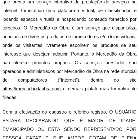
que presta um serviço interativo de prestação de serviços na
Acessórios
internet, fornecendo uma plataforma virtual, de classificados e
Outros
locando espaços virtuais e hospedando conteúdo fornecido por
Pintura
Tudo
terceiros. O Mercadão da Obra é um serviço que disponibiliza
Tintas
anúncios de diversos produtos de fornecedores e/ou lojas virtuais,
Texturas
Massa
onde os visitantes livremente escolhem os produtos de seu
Verniz
interesse que desejam adquirir. Portanto, o Mercadão da Obra
e
não oferece produtos próprios. Os serviços prestados são
Stain
Acessórios
operados e administrados por Mercadão da Obra na rede mundial
Outros
de computadores (“Internet”), dentro do site
Elétrica
https://mercadaodaobra.com
e demais plataformas formalmente
Tudo
filiadas.
Climatização
Painel
Solar
Com a efetivação do cadastro e referido registro, O USUÁRIO
Outros
ESTARÁ DECLARANDO QUE É MAIOR DE IDADE,
Iluminação
Cabos
EMANCIPADO OU ESTÁ SENDO REPRESENTADO POR
e
PESSOA CAPAZ E QUE AMBOS GOZAM DE PLENA