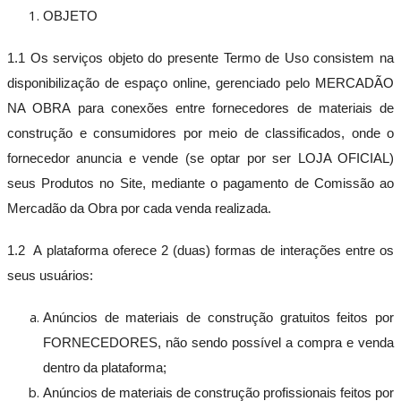
de
OBJETO
Proteção
Acessórios
1.1 Os serviços objeto do presente Termo de Uso consistem na
Outros
disponibilização de espaço online, gerenciado pelo MERCADÃO
Decoração
NA OBRA para conexões entre fornecedores de materiais de
Tudo
Papel
construção e consumidores por meio de classificados, onde o
de
fornecedor anuncia e vende (se optar por ser LOJA OFICIAL)
Parede
Cortinas
seus Produtos no Site, mediante o pagamento de Comissão ao
e
Mercadão da Obra por cada venda realizada.
Persianas
Móveis
1.2 A plataforma oferece 2 (duas) formas de interações entre os
Planejados
Acessórios
seus usuários:
Jardinagem
Outros
Anúncios de materiais de construção gratuitos feitos por
Locação Temporária
FORNECEDORES, não sendo possível a compra e venda
Tudo
dentro da plataforma;
Equipamentos
Ferramentas
Anúncios de materiais de construção profissionais feitos por