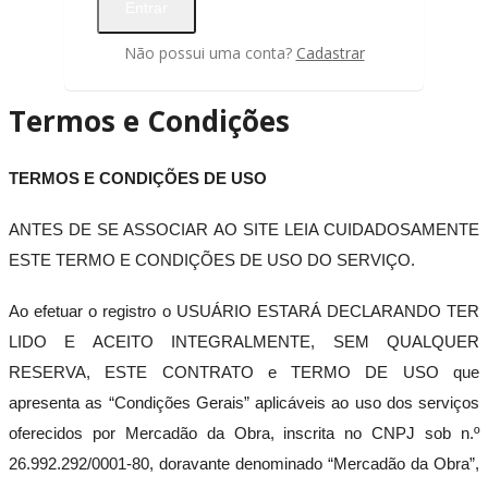
Cimento
Entrar
Argamassa
e
Não possui uma conta?
Cadastrar
Agregados
Concreto
Termos e Condições
Usinado
Cobertura
Madeira
TERMOS E CONDIÇÕES DE USO
Revestimento
Tudo
ANTES DE SE ASSOCIAR AO SITE LEIA CUIDADOSAMENTE
Piso
Porcelanato
ESTE TERMO E CONDIÇÕES DE USO DO SERVIÇO.
Pastilhas
Laminados
Ao efetuar o registro o USUÁRIO ESTARÁ DECLARANDO TER
Argamassa
e
LIDO E ACEITO INTEGRALMENTE, SEM QUALQUER
Agregados
RESERVA, ESTE CONTRATO e TERMO DE USO que
Outros
apresenta as “Condições Gerais” aplicáveis ao uso dos serviços
Esquadrias
oferecidos por Mercadão da Obra, inscrita no CNPJ sob n.º
Tudo
Portas
26.992.292/0001-80, doravante denominado “Mercadão da Obra”,
Janelas