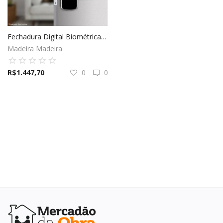
Elétrica
Fechadura Digital Biométrica Fde-201 Pado Preto
Madeira Madeira
Hidráulica
R$
1.447,70
0
0
Ferramentas
Decoração
Locação Temporária
Blog