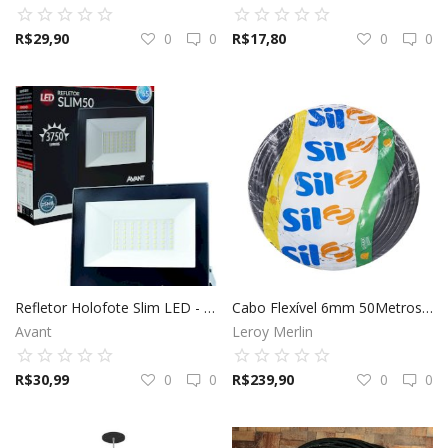
Favoritos
R$
29,90
0
0
R$
17,80
0
0
Entrar
Cadastrar
Refletor Holofote Slim LED - Avant
Cabo Flexível 6mm 50Metros Preto 750V SIL Fios
Avant
Leroy Merlin
R$
30,99
0
0
R$
239,90
0
0