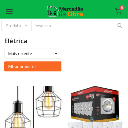
0
Produto
Elétrica
Anunciar
Mais recente
Principal
Filtrar produtos
Materiais Básicos
Revestimento
Esquadrias
Pintura