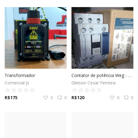
Transformador
Contator de potência Weg - 25A - Bob.220V
Comercial Js
Gleison Cesar Ferreira
R$
175
0
0
R$
120
0
0