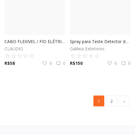
CABO FLEXIVEL / FIO ELÉTRICO DE COBRE 1,5MM
Spray para Teste Detector de Fumaça
CLAUDIO
Galileia Extintores
R$
58
0
0
R$
150
0
0
1
2
›