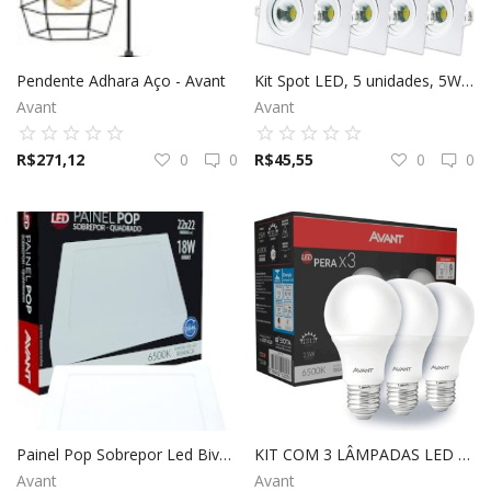
Elétrica
Pendente Adhara Aço - Avant
Kit Spot LED, 5 unidades, 5W, Luz amarela 3000K, Embutir - Avant
Avant
Avant
Hidráulica
R$
271,12
0
0
R$
45,55
0
0
Ferramentas
Decoração
Locação Temporária
Blog
Painel Pop Sobrepor Led Bivolt - Avant
KIT COM 3 LÂMPADAS LED BIVOLT - AVANT
Avant
Avant