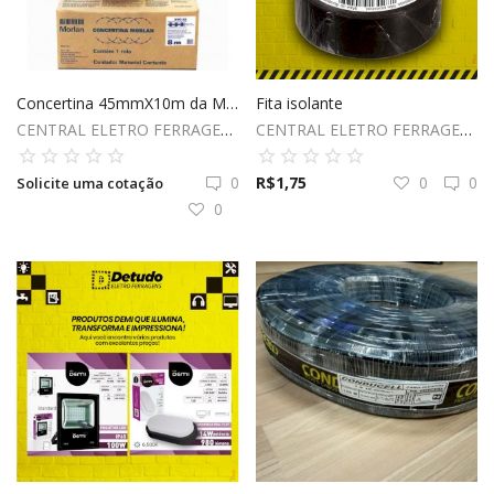
Concertina 45mmX10m da Morlan
Fita isolante
CENTRAL ELETRO FERRAGENS LTDA
CENTRAL ELETRO FERRAGENS LTDA
0
R$
1,75
0
0
Solicite uma cotação
0