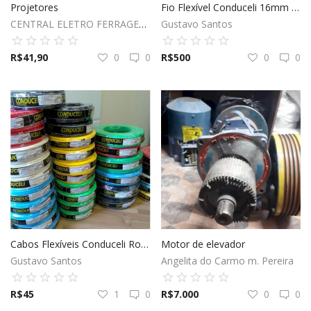
Projetores
Fio Flexível Conduceli 16mm Rolo com 100 metros
CENTRAL ELETRO FERRAGENS LTDA
Gustavo Santos
R$
41,90
0
0
R$
500
0
0
Cabos Flexíveis Conduceli Rolo com 100 Metros
Motor de elevador
Gustavo Santos
Angelita do Carmo m. Pereira
R$
45
1
0
R$
7.000
0
0