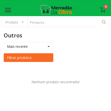
0
Produto
Outros
Anunciar
Mais recente
Principal
Filtrar produtos
Materiais Básicos
Revestimento
Nenhum produto encontrado!
Esquadrias
Pintura