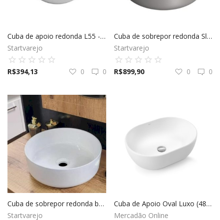
Elétrica
Cuba de apoio redonda L55 - Deca
Cuba de sobrepor redonda Slim Cinza Antracite - Deca
Startvarejo
Startvarejo
Hidráulica
R$
394,13
0
0
R$
899,90
0
0
Ferramentas
Decoração
Locação Temporária
Blog
Cuba de sobrepor redonda branca - Icasa
Cuba de Apoio Oval Luxo (485x350x135) - Docol
Startvarejo
Mercadão Online