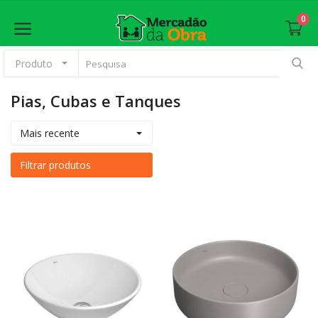
0
Produto
Pias, Cubas e Tanques
Anunciar
Mais recente
Principal
Filtrar produtos
Materiais Básicos
Revestimento
Esquadrias
Pintura