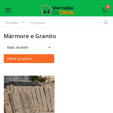
0
Produto
Mármore e Granito
Anunciar
Mais recente
Principal
Filtrar produtos
Materiais Básicos
Revestimento
Esquadrias
Pintura