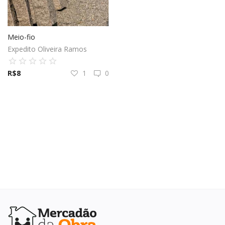
Elétrica
Meio-fio
Expedito Oliveira Ramos
Hidráulica
R$
8
1
0
Ferramentas
Decoração
Locação Temporária
Blog