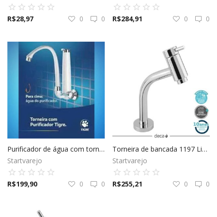
Favoritos
R$
28,97
0
0
R$
284,91
0
0
Entrar
Cadastrar
Purificador de água com torneira de parede - Tigre
Torneira de bancada 1197 Link - Deca
Startvarejo
Startvarejo
R$
199,90
0
0
R$
255,21
0
0