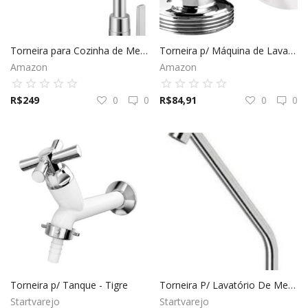
Elétrica
Torneira para Cozinha de Mesa Bica Alta Gali - Docol
Torneira p/ Máquina de Lavar - Docol
Amazon
Amazon
Hidráulica
R$
249
0
0
R$
84,91
0
0
Ferramentas
Decoração
Locação Temporária
Blog
Torneira p/ Tanque - Tigre
Torneira P/ Lavatório De Mesa Lóggica Bica Alta - Docol
Startvarejo
Startvarejo