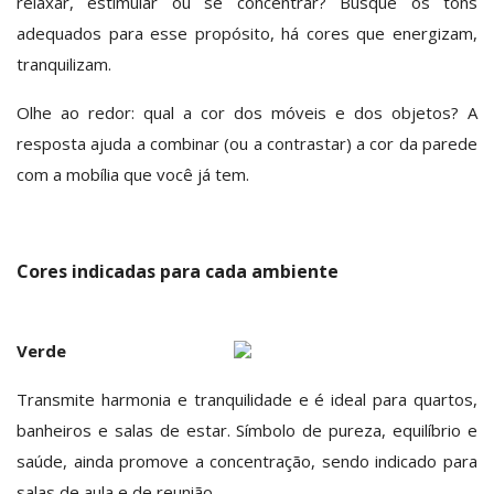
Favoritos
relaxar, estimular ou se concentrar? Busque os tons
adequados para esse propósito, há cores que energizam,
Entrar
tranquilizam.
Cadastrar
Olhe ao redor: qual a cor dos móveis e dos objetos? A
resposta ajuda a combinar (ou a contrastar) a cor da parede
com a mobília que você já tem.
Cores indicadas para cada ambiente
Verde
Transmite harmonia e tranquilidade e é ideal para quartos,
banheiros e salas de estar. Símbolo de pureza, equilíbrio e
saúde, ainda promove a concentração, sendo indicado para
salas de aula e de reunião.