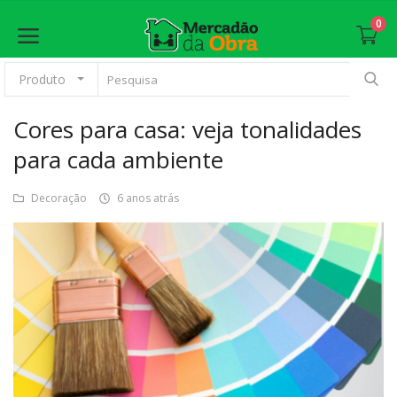
0
Produto
Cores para casa: veja tonalidades
Anunciar
para cada ambiente
Principal
Decoração
6 anos atrás
Materiais Básicos
Revestimento
Esquadrias
Pintura