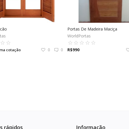
lcão
Portas De Madeira Maciça
tas
WorldPortas
0
0
R$
990
uma cotação
s rápidos
Informação