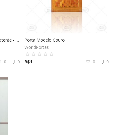
Kit Porta de Madeira Lisa com Batente - Mogno
Porta Modelo Couro
WorldPortas
0
0
R$
1
0
0