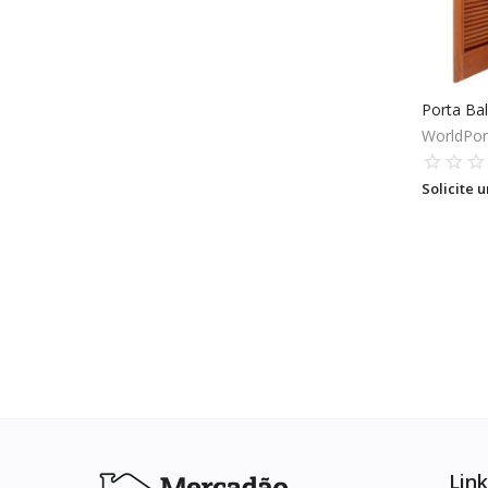
Favoritos
Entrar
Cadastrar
Porta Ba
WorldPor
Solicite 
Link