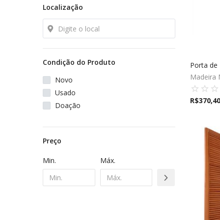
Localização
Elétrica
Condição do Produto
Hidráulica
Porta de 
Madeira 
Novo
Usado
Ferramentas
R$
370,4
Doação
Decoração
Preço
Min.
Máx.
Locação Temporária
Blog