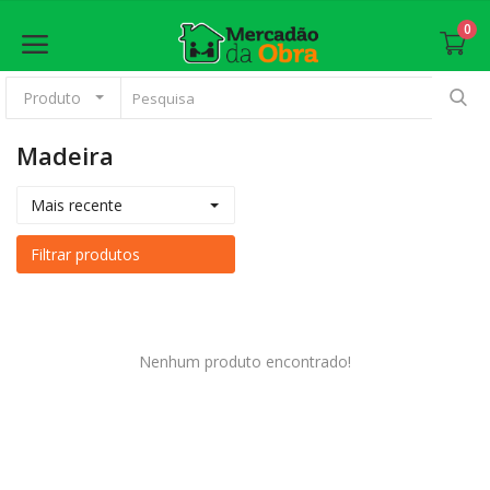
0
Produto
Madeira
Anunciar
Mais recente
Principal
Filtrar produtos
Materiais Básicos
Revestimento
Nenhum produto encontrado!
Esquadrias
Pintura