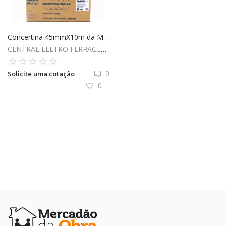
Elétrica
Concertina 45mmX10m da Morlan
CENTRAL ELETRO FERRAGENS LTDA
Hidráulica
0
Solicite uma cotação
0
Ferramentas
Decoração
Locação Temporária
Blog