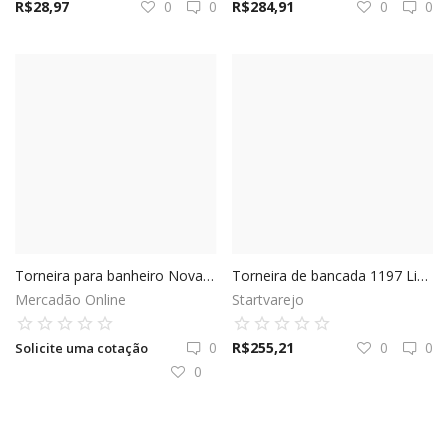
R$
28,97
0
0
R$
284,91
0
0
Torneira para banheiro Nova Lóggica - Docol
Torneira de bancada 1197 Link - Deca
Mercadão Online
Startvarejo
0
R$
255,21
0
0
Solicite uma cotação
0