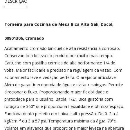
Favoritos
DESCRIÇÃO
Entrar
Torneira para Cozinha de Mesa Bica Alta Gali, Docol,
Cadastrar
00801306, Cromado
Acabamento cromado biníquel de alta resistência à corrosão.
Conservando a beleza do produto por muito mais tempo.
Cartucho com pastilha cermica de alta performance 1/4 de
volta. Maior facilidade e precisão na regulagem da vazão. Com
acionamento leve e vedação perfeita. O arejador articulável.
Além de garantir economia de água e evitar respingos. Permite
direcionar o fluxo. Proporcionando maior flexibilidade e
praticidade para o usuário. Bitola. 1/2". Bica giratória com
rotação de 360° que proporciona flexibilidade e otimiza espaço.
Funcionamento perfeito em baixa e alta pressão. De 0. 2 a 4
kgf/cm. ² ou 3 a 57 psi. Temperatura máxima da água. 70°c.
Volante em alavanca que proporciona maior leveza na abertura