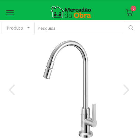
0
Produto
Anunciar
Principal
Materiais Básicos
Revestimento
Esquadrias
Pintura