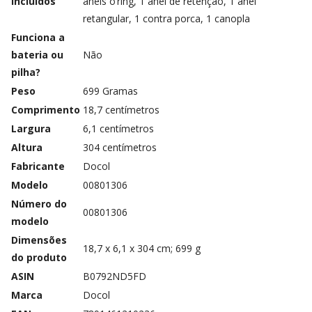
incluídos
aneis o’ring, 1 anel de retenção, 1 anel
retangular, 1 contra porca, 1 canopla
Funciona a
bateria ou
‎Não
pilha?
Peso
‎699 Gramas
Comprimento
‎18,7 centímetros
Largura
‎6,1 centímetros
Altura
‎304 centímetros
Fabricante
‎Docol
Modelo
‎00801306
Número do
‎00801306
modelo
Dimensões
‎18,7 x 6,1 x 304 cm; 699 g
do produto
ASIN
‎B0792ND5FD
Marca
‎Docol