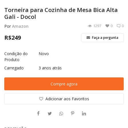
Torneira para Cozinha de Mesa Bica Alta
Gali - Docol
Elétrica
1297
0
0
Por
Amazon
R$
249
Hidráulica
Faça a pergunta
Condição do
Novo
Ferramentas
Produto
Carregado
3 anos atrás
Decoração
Compre agora
Locação Temporária
Adicionar aos Favoritos
Blog